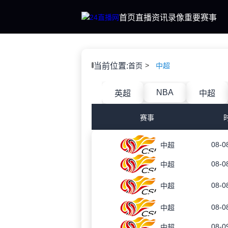
首页
直播
资讯
录像
重要赛事
当前位置:
首页
中超
NBA
英超
中超
赛事
08-0
中超
08-0
中超
08-0
中超
08-0
中超
08-0
中超