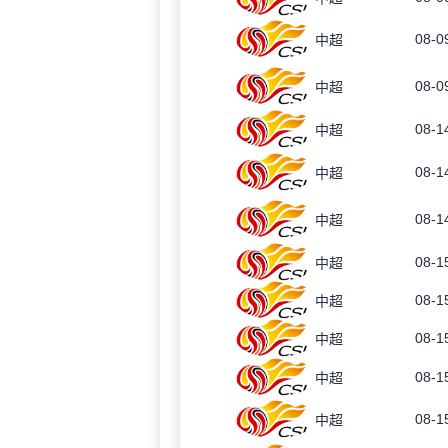
08-0
中超
08-0
中超
08-1
中超
08-1
中超
08-1
中超
08-1
中超
08-1
中超
08-1
中超
08-1
中超
08-1
中超