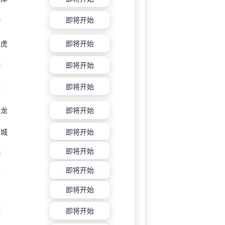
港
即将开始
门虎
即将开始
港
即将开始
牛
即将开始
梁龙
即将开始
鹏城
即将开始
城
即将开始
安
即将开始
即将开始
博
即将开始