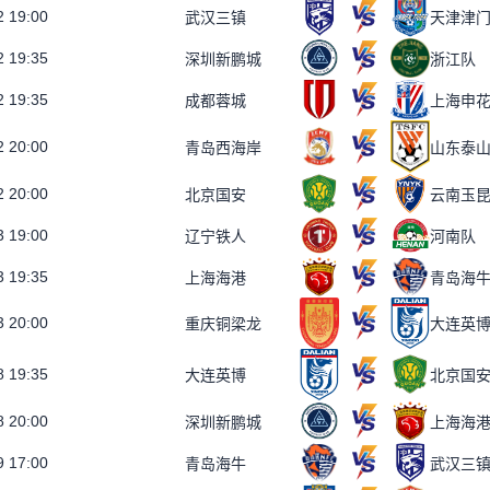
2 19:00
武汉三镇
天津津
2 19:35
深圳新鹏城
浙江队
2 19:35
成都蓉城
上海申
2 20:00
青岛西海岸
山东泰
2 20:00
北京国安
云南玉
3 19:00
河南队
辽宁铁人
3 19:35
上海海港
青岛海
3 20:00
重庆铜梁龙
大连英
8 19:35
大连英博
北京国
8 20:00
深圳新鹏城
上海海
9 17:00
青岛海牛
武汉三