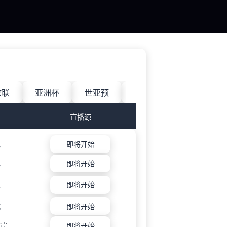
欧联
亚洲杯
世亚预
中甲
日职联
直播源
花
即将开始
镇
即将开始
人
即将开始
城
即将开始
海岸
即将开始