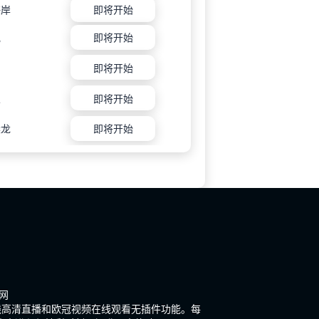
海岸
即将开始
昆
即将开始
山
即将开始
人
即将开始
梁龙
即将开始
网
线高清直播和欧冠视频在线观看无插件功能。每