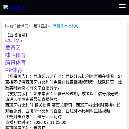
页
当前位置:
首页
足球直播
西班牙VS比利时
播
讯
【直播信号】
CCTV5
像
赛事
爱奇艺
咪咕体育
腾讯体育
PP体育
【赛事预告】：西班牙vs比利时：西班牙vs比利时直播在线看，24
直播网提供西班牙vs比利时免费在线直播视频观看，球队阵容，比
赛实时解说同时文字直播分享。
【友好提示】：如果本页面比赛已经过期，或者以上信号都无效，
请进入主页查看最新直播信号
西班牙vs比利时 相关信息 赛事关键词：西班牙vs比利时直播在线
观看免费、西班牙vs比利时直播、西班牙vs比利时直播视频
比赛对阵双方：西班牙vs比利时
直播开始时间：2026-07-11 03:00
赛事所属类别：世界杯