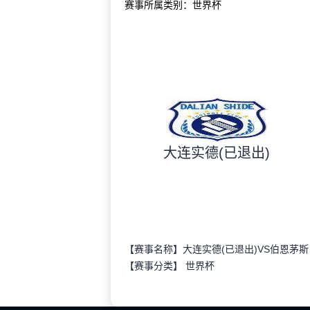
赛事所属类别：世界杯
大连实德(已退出)
【赛事名称】大连实德(已退出)VS伯恩茅斯
【赛事分类】
世界杯