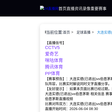
首页
直播
资讯
录像
重要赛事
当前位置:
首页
足球直播
大连实德
【直播信号】
CCTV5
爱奇艺
咪咕体育
腾讯体育
PP体育
【赛事预告】：大连实德(已退出)vs伯恩茅
队阵容，比赛实时解说同时文字直播分享。
【友好提示】：如果本页面比赛已经过期，
大连实德(已退出)vs伯恩茅斯 相关信息 赛
伯恩茅斯直播视频
比赛对阵双方：大连实德(已退出)vs伯恩茅
直播开始时间：2026-06-04 08:30