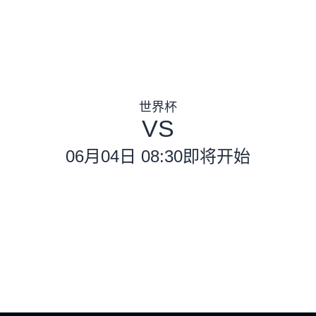
世界杯
VS
06月04日 08:30
即将开始