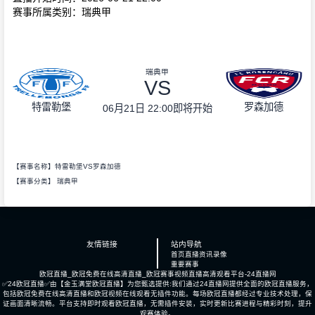
赛事所属类别：瑞典甲
瑞典甲
VS
特雷勒堡
罗森加德
06月21日 22:00
即将开始
【赛事名称】特雷勒堡VS罗森加德
【赛事分类】
瑞典甲
友情链接
站内导航
首页
直播
资讯
录像
重要赛事
欧冠直播_欧冠免费在线高清直播_欧冠赛事视频直播高清观看平台-24直播网
✅24欧冠直播✅由【金玉满堂欧冠直播】为您甄选提供:我们通过24直播网提供全面的欧冠直播服务，
包括欧冠免费在线高清直播和欧冠视频在线观看无插件功能。每场欧冠直播都经过专业技术处理，保
证画面清晰流畅。平台支持即时观看欧冠直播，无需插件安装，实时更新比赛进程与精彩时刻，提升
观赛体验。