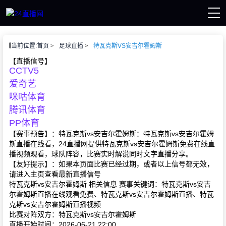
页
当前位置:
首页
足球直播
特瓦克斯VS安吉尔霍姆斯
播
讯
【直播信号】
CCTV5
像
赛事
爱奇艺
咪咕体育
腾讯体育
PP体育
【赛事预告】：特瓦克斯vs安吉尔霍姆斯：特瓦克斯vs安吉尔霍姆
斯直播在线看，24直播网提供特瓦克斯vs安吉尔霍姆斯免费在线直
播视频观看，球队阵容，比赛实时解说同时文字直播分享。
【友好提示】：如果本页面比赛已经过期，或者以上信号都无效，
请进入主页查看最新直播信号
特瓦克斯vs安吉尔霍姆斯 相关信息 赛事关键词：特瓦克斯vs安吉
尔霍姆斯直播在线观看免费、特瓦克斯vs安吉尔霍姆斯直播、特瓦
克斯vs安吉尔霍姆斯直播视频
比赛对阵双方：特瓦克斯vs安吉尔霍姆斯
直播开始时间：2026-06-21 22:00