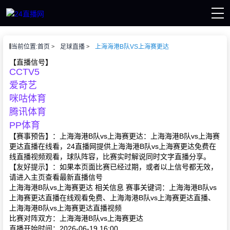
页
当前位置:
首页
足球直播
上海海港B队VS上海赛更达
播
讯
【直播信号】
CCTV5
像
赛事
爱奇艺
咪咕体育
腾讯体育
PP体育
【赛事预告】：上海海港B队vs上海赛更达：上海海港B队vs上海赛
更达直播在线看，24直播网提供上海海港B队vs上海赛更达免费在
线直播视频观看，球队阵容，比赛实时解说同时文字直播分享。
【友好提示】：如果本页面比赛已经过期，或者以上信号都无效，
请进入主页查看最新直播信号
上海海港B队vs上海赛更达 相关信息 赛事关键词：上海海港B队vs
上海赛更达直播在线观看免费、上海海港B队vs上海赛更达直播、
上海海港B队vs上海赛更达直播视频
比赛对阵双方：上海海港B队vs上海赛更达
直播开始时间：2026-06-19 16:00