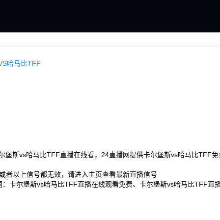
S哈马比TFF
尔堡斯vs哈马比TFF直播在线看，24直播网提供卡尔堡斯vs哈马比TF
或者以上信号都无效，请进入主页查看最新直播信号
键词：卡尔堡斯vs哈马比TFF直播在线观看免费、卡尔堡斯vs哈马比TFF直