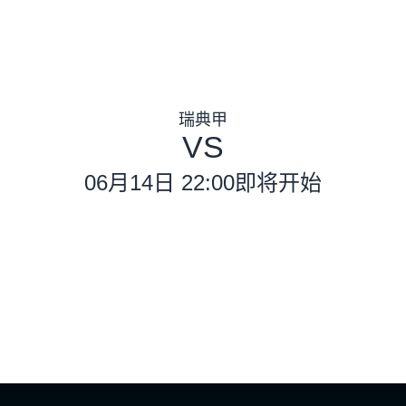
瑞典甲
VS
06月14日 22:00
即将开始