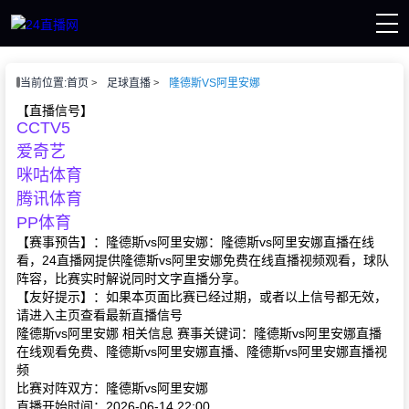
页
当前位置:
首页
足球直播
隆德斯VS阿里安娜
播
讯
【直播信号】
CCTV5
像
赛事
爱奇艺
咪咕体育
腾讯体育
PP体育
【赛事预告】：隆德斯vs阿里安娜：隆德斯vs阿里安娜直播在线
看，24直播网提供隆德斯vs阿里安娜免费在线直播视频观看，球队
阵容，比赛实时解说同时文字直播分享。
【友好提示】：如果本页面比赛已经过期，或者以上信号都无效，
请进入主页查看最新直播信号
隆德斯vs阿里安娜 相关信息 赛事关键词：隆德斯vs阿里安娜直播
在线观看免费、隆德斯vs阿里安娜直播、隆德斯vs阿里安娜直播视
频
比赛对阵双方：隆德斯vs阿里安娜
直播开始时间：2026-06-14 22:00