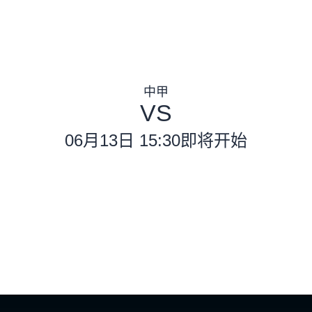
中甲
VS
06月13日 15:30
即将开始