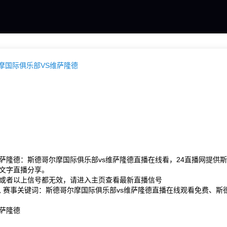
摩国际俱乐部VS维萨隆德
萨隆德：斯德哥尔摩国际俱乐部vs维萨隆德直播在线看，24直播网提供
文字直播分享。
或者以上信号都无效，请进入主页查看最新直播信号
息 赛事关键词：斯德哥尔摩国际俱乐部vs维萨隆德直播在线观看免费、斯
萨隆德