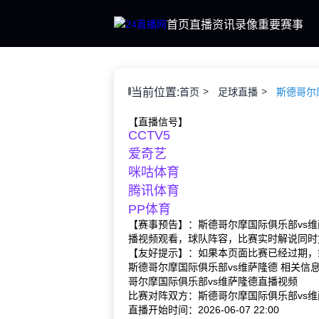
首页
直播
资讯
录像
重要赛事
当前位置:
首页
足球直播
斯德哥尔
【直播信号】
CCTV5
爱奇艺
咪咕体育
腾讯体育
PP体育
【赛事预告】：斯德哥尔摩国际俱乐部vs维
播视频观看，球队阵容，比赛实时解说同时
【友好提示】：如果本页面比赛已经过期，
斯德哥尔摩国际俱乐部vs维萨隆德 相关信
哥尔摩国际俱乐部vs维萨隆德直播视频
比赛对阵双方：斯德哥尔摩国际俱乐部vs维
直播开始时间：2026-06-07 22:00