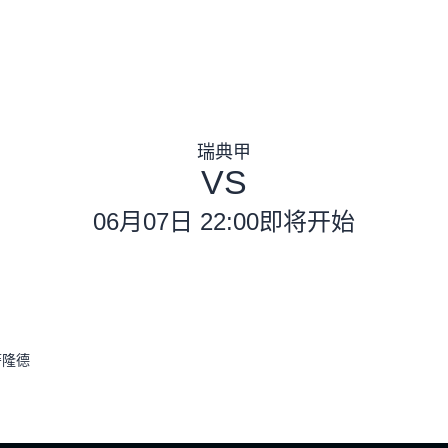
瑞典甲
VS
06月07日 22:00
即将开始
萨隆德