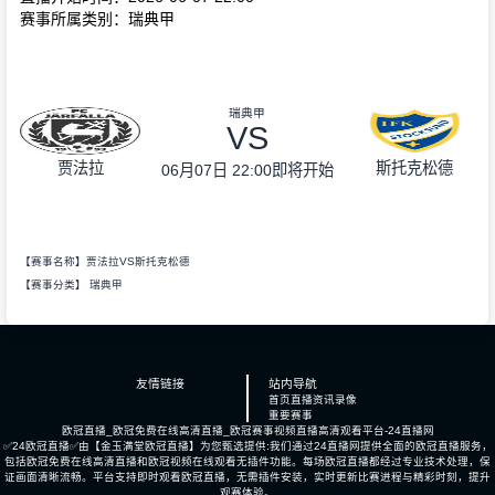
赛事所属类别：瑞典甲
瑞典甲
VS
贾法拉
斯托克松德
06月07日 22:00
即将开始
【赛事名称】贾法拉VS斯托克松德
【赛事分类】
瑞典甲
友情链接
站内导航
首页
直播
资讯
录像
重要赛事
欧冠直播_欧冠免费在线高清直播_欧冠赛事视频直播高清观看平台-24直播网
✅24欧冠直播✅由【金玉满堂欧冠直播】为您甄选提供:我们通过24直播网提供全面的欧冠直播服务，
包括欧冠免费在线高清直播和欧冠视频在线观看无插件功能。每场欧冠直播都经过专业技术处理，保
证画面清晰流畅。平台支持即时观看欧冠直播，无需插件安装，实时更新比赛进程与精彩时刻，提升
观赛体验。