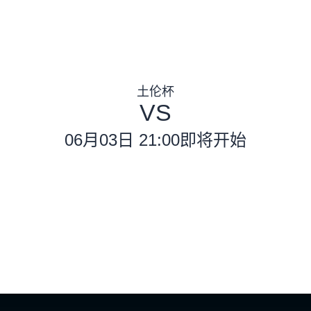
土伦杯
VS
06月03日 21:00
即将开始