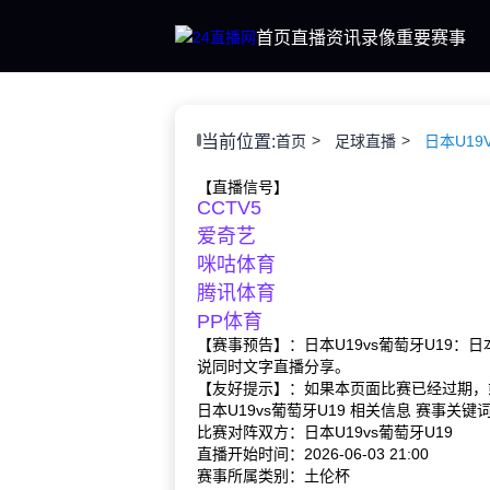
首页
直播
资讯
录像
重要赛事
当前位置:
首页
足球直播
日本U19
【直播信号】
CCTV5
爱奇艺
咪咕体育
腾讯体育
PP体育
【赛事预告】：日本U19vs葡萄牙U19：日
说同时文字直播分享。
【友好提示】：如果本页面比赛已经过期，
日本U19vs葡萄牙U19 相关信息 赛事关键
比赛对阵双方：日本U19vs葡萄牙U19
直播开始时间：2026-06-03 21:00
赛事所属类别：土伦杯