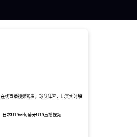
19免费在线直播视频观看，球队阵容，比赛实时解
、日本U19vs葡萄牙U19直播视频