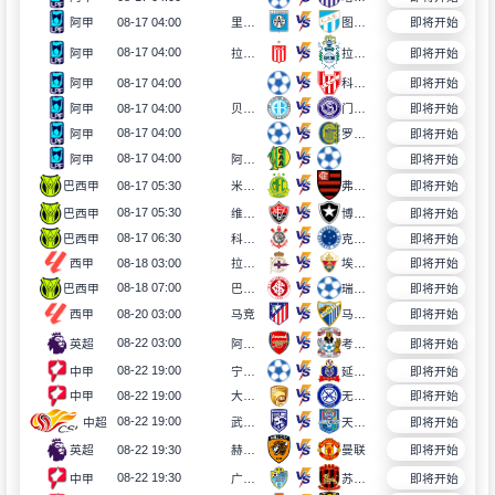
08-17 04:00
阿甲
里奥夸尔托学生队
图库曼竞技
即将开始
08-17 04:00
阿甲
拉普拉塔大学生
拉普拉塔体操
即将开始
08-17 04:00
阿甲
科尔多瓦学院
即将开始
08-17 04:00
贝尔格拉诺
门多萨独立
阿甲
即将开始
08-17 04:00
阿甲
罗萨里奥中央
即将开始
08-17 04:00
阿甲
阿尔多斯维
即将开始
08-17 05:30
米拉索
巴西甲
弗拉门戈
即将开始
08-17 05:30
巴西甲
维多利亚
博塔弗戈
即将开始
08-17 06:30
巴西甲
科林蒂安
克鲁塞罗
即将开始
08-18 03:00
西甲
拉科鲁尼亚
埃尔切
即将开始
08-18 07:00
巴西甲
巴西国际
瑞模贝雷
即将开始
08-20 03:00
西甲
马竞
马拉加
即将开始
08-22 03:00
英超
阿森纳
考文垂
即将开始
08-22 19:00
中甲
宁波职业足球俱乐部
延边龙鼎
即将开始
08-22 19:00
中甲
大连鲲城
无锡吴钩
即将开始
08-22 19:00
中超
武汉三镇
天津津门虎
即将开始
08-22 19:30
英超
赫尔城
曼联
即将开始
08-22 19:30
中甲
广西恒宸
苏州东吴
即将开始