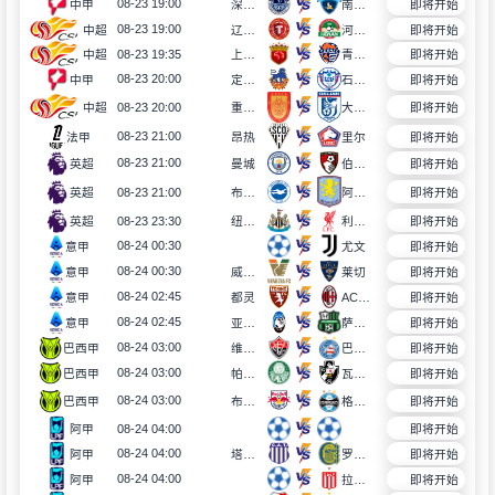
08-23 19:00
深圳青年人
南京城市
中甲
即将开始
08-23 19:00
河南队
中超
辽宁铁人
即将开始
08-23 19:35
中超
上海海港
青岛海牛
即将开始
08-23 20:00
中甲
定南赣联
石家庄功夫
即将开始
08-23 20:00
中超
重庆铜梁龙
大连英博
即将开始
08-23 21:00
法甲
昂热
里尔
即将开始
08-23 21:00
英超
曼城
伯恩茅斯
即将开始
08-23 21:00
英超
布莱顿
阿斯顿维拉
即将开始
08-23 23:30
英超
纽卡斯尔联
利物浦
即将开始
08-24 00:30
意甲
尤文
即将开始
08-24 00:30
意甲
威尼斯
莱切
即将开始
08-24 02:45
意甲
都灵
AC米兰
即将开始
08-24 02:45
意甲
亚特兰大
萨索洛
即将开始
08-24 03:00
巴西甲
维多利亚
巴伊亚
即将开始
08-24 03:00
巴西甲
帕尔梅拉斯
瓦斯科达伽马
即将开始
08-24 03:00
巴西甲
布拉干蒂诺RB
格雷米奥
即将开始
08-24 04:00
阿甲
即将开始
08-24 04:00
阿甲
塔勒瑞斯
罗萨里奥中央
即将开始
08-24 04:00
阿甲
拉普拉塔大学生
即将开始