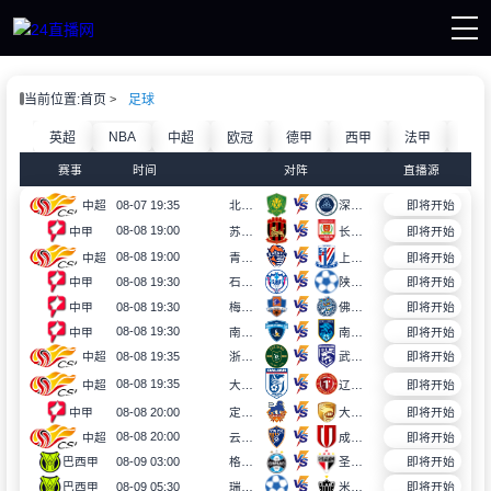
页
当前位置:
首页
足球
播
讯
NBA
英超
中超
欧冠
德甲
西甲
法甲
意甲
像
赛事
时间
对阵
直播源
赛事
08-07 19:35
中超
北京国安
深圳新鹏城
即将开始
08-08 19:00
中甲
苏州东吴
长春亚泰
即将开始
08-08 19:00
中超
青岛海牛
上海申花
即将开始
08-08 19:30
中甲
石家庄功夫
陕西联合月亮泊队
即将开始
08-08 19:30
佛山南狮
中甲
梅州客家
即将开始
08-08 19:30
南京城市
南通支云
中甲
即将开始
08-08 19:35
中超
浙江队
武汉三镇
即将开始
08-08 19:35
中超
大连英博
辽宁铁人
即将开始
08-08 20:00
中甲
定南赣联
大连鲲城
即将开始
08-08 20:00
中超
云南玉昆
成都蓉城
即将开始
08-09 03:00
巴西甲
格雷米奥
圣保罗
即将开始
08-09 05:30
巴西甲
瑞模贝雷
米内罗竞技
即将开始