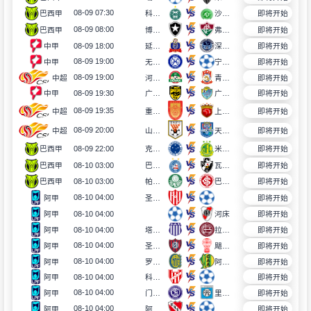
08-09 07:30
巴西甲
科里蒂巴
沙佩科恩斯
即将开始
08-09 08:00
巴西甲
博塔弗戈
弗鲁米嫩塞
即将开始
08-09 18:00
中甲
延边龙鼎
深圳青年人
即将开始
08-09 19:00
中甲
无锡吴钩
宁波职业足球俱乐部
即将开始
08-09 19:00
河南队
中超
青岛西海岸
即将开始
08-09 19:30
中甲
广州豹
广西恒宸
即将开始
08-09 19:35
中超
重庆铜梁龙
上海海港
即将开始
08-09 20:00
天津津门虎
中超
山东泰山
即将开始
08-09 22:00
巴西甲
克鲁塞罗
米拉索
即将开始
08-10 03:00
巴西甲
巴伊亚
瓦斯科达伽马
即将开始
08-10 03:00
巴西甲
帕尔梅拉斯
巴西国际
即将开始
08-10 04:00
阿甲
圣塔菲联
即将开始
08-10 04:00
阿甲
河床
即将开始
08-10 04:00
阿甲
塔勒瑞斯
拉努斯
即将开始
08-10 04:00
阿甲
圣洛伦索
飓风队
即将开始
08-10 04:00
阿甲
罗萨里奥中央
阿尔多斯维
即将开始
08-10 04:00
阿甲
科尔多瓦学院
即将开始
08-10 04:00
门多萨独立
里奥夸尔托学生队
阿甲
即将开始
08-10 04:00
阿甲
阿根廷独立
即将开始