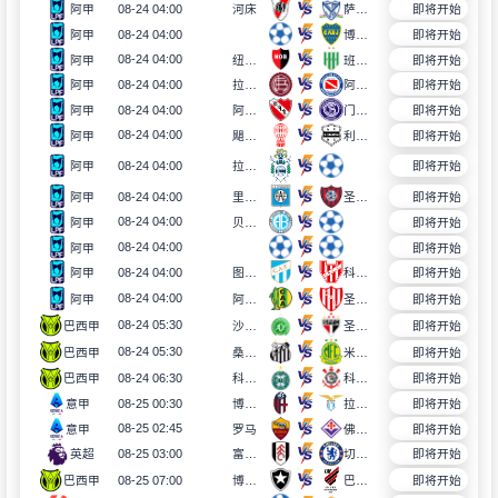
08-24 04:00
阿甲
河床
萨斯菲尔德
即将开始
08-24 04:00
阿甲
博卡青年
即将开始
08-24 04:00
阿甲
纽维尔老男孩
班菲尔德
即将开始
08-24 04:00
拉努斯
阿根廷青年人
阿甲
即将开始
08-24 04:00
阿根廷独立
门多萨独立
阿甲
即将开始
08-24 04:00
阿甲
飓风队
利斯特雷
即将开始
08-24 04:00
阿甲
拉普拉塔体操
即将开始
08-24 04:00
阿甲
里奥夸尔托学生队
圣洛伦索
即将开始
08-24 04:00
阿甲
贝尔格拉诺
即将开始
08-24 04:00
阿甲
即将开始
08-24 04:00
阿甲
图库曼竞技
科尔多瓦学院
即将开始
08-24 04:00
阿甲
阿尔多斯维
圣塔菲联
即将开始
08-24 05:30
巴西甲
沙佩科恩斯
圣保罗
即将开始
08-24 05:30
巴西甲
桑托斯
米拉索
即将开始
08-24 06:30
巴西甲
科里蒂巴
科林蒂安
即将开始
08-25 00:30
意甲
博洛尼亚
拉齐奥
即将开始
08-25 02:45
意甲
罗马
佛罗伦萨
即将开始
08-25 03:00
英超
富勒姆
切尔西
即将开始
08-25 07:00
巴西甲
博塔弗戈
巴拉纳竞技
即将开始